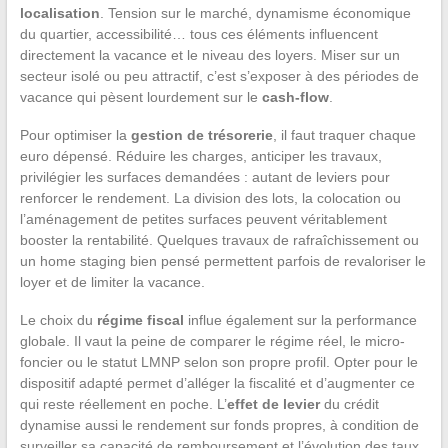
localisation
. Tension sur le marché, dynamisme économique
du quartier, accessibilité… tous ces éléments influencent
directement la vacance et le niveau des loyers. Miser sur un
secteur isolé ou peu attractif, c’est s’exposer à des périodes de
vacance qui pèsent lourdement sur le
cash-flow
.
Pour optimiser la
gestion de trésorerie
, il faut traquer chaque
euro dépensé. Réduire les charges, anticiper les travaux,
privilégier les surfaces demandées : autant de leviers pour
renforcer le rendement. La division des lots, la colocation ou
l’aménagement de petites surfaces peuvent véritablement
booster la rentabilité. Quelques travaux de rafraîchissement ou
un home staging bien pensé permettent parfois de revaloriser le
loyer et de limiter la vacance.
Le choix du
régime fiscal
influe également sur la performance
globale. Il vaut la peine de comparer le régime réel, le micro-
foncier ou le statut LMNP selon son propre profil. Opter pour le
dispositif adapté permet d’alléger la fiscalité et d’augmenter ce
qui reste réellement en poche. L’
effet de levier
du crédit
dynamise aussi le rendement sur fonds propres, à condition de
surveiller sa capacité de remboursement et l’évolution des taux