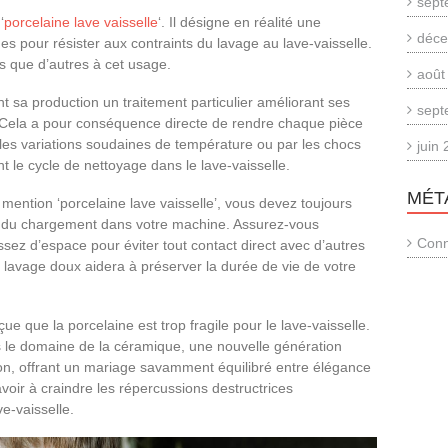
sept
‘
porcelaine lave vaisselle
‘. Il désigne en réalité une
déce
s pour résister aux contraints du lavage au lave-vaisselle.
s que d’autres à cet usage.
août
nt sa production un traitement particulier améliorant ses
sept
 Cela a pour conséquence directe de rendre chaque pièce
es variations soudaines de température ou par les chocs
juin
t le cycle de nettoyage dans le lave-vaisselle.
MÉT
mention ‘porcelaine lave vaisselle’, vous devez toujours
rs du chargement dans votre machine. Assurez-vous
Conn
ez d’espace pour éviter tout contact direct avec d’autres
 lavage doux aidera à préserver la durée de vie de votre
çue que la porcelaine est trop fragile pour le lave-vaisselle.
le domaine de la céramique, une nouvelle génération
ition, offrant un mariage savamment équilibré entre élégance
voir à craindre les répercussions destructrices
e-vaisselle.