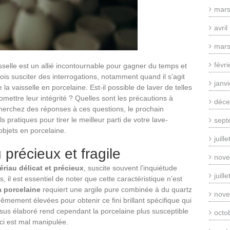
mars
avri
mars
févr
sselle est un allié incontournable pour gagner du temps et
is susciter des interrogations, notamment quand il s’agit
janv
 la vaisselle en porcelaine. Est-il possible de laver de telles
mettre leur intégrité ? Quelles sont les précautions à
déce
 cherchez des réponses à ces questions, le prochain
 pratiques pour tirer le meilleur parti de votre lave-
sept
objets en porcelaine.
juill
 précieux et fragile
nove
ériau délicat et précieux
, suscite souvent l’inquiétude
juill
, il est essentiel de noter que cette caractéristique n’est
a porcelaine
requiert une argile pure combinée à du quartz
nove
rêmement élevées pour obtenir ce fini brillant spécifique qui
ssus élaboré rend cependant la porcelaine plus susceptible
octo
-ci est mal manipulée.