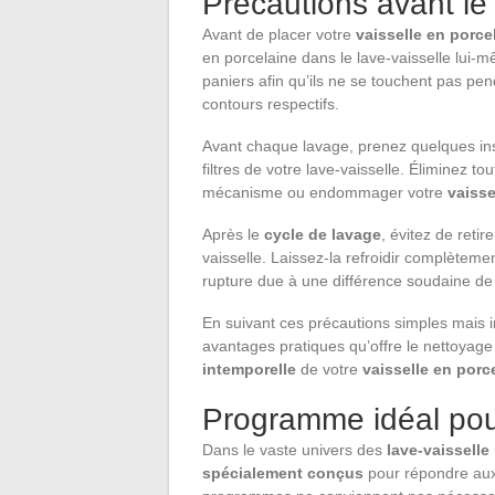
Précautions avant le 
Avant de placer votre
vaisselle en porce
en porcelaine dans le lave-vaisselle lui-
paniers afin qu’ils ne se touchent pas pen
contours respectifs.
Avant chaque lavage, prenez quelques inst
filtres de votre lave-vaisselle. Éliminez to
mécanisme ou endommager votre
vaisse
Après le
cycle de lavage
, évitez de reti
vaisselle. Laissez-la refroidir complètement
rupture due à une différence soudaine d
En suivant ces précautions simples mais 
avantages pratiques qu’offre le nettoyage a
intemporelle
de votre
vaisselle en porc
Programme idéal pour
Dans le vaste univers des
lave-vaissell
spécialement conçus
pour répondre aux