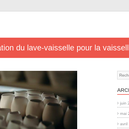
sation du lave-vaisselle pour la vaisse
ARC
juin
mai 
avri