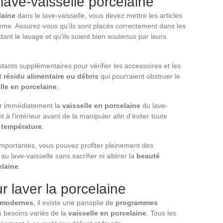
lave-vaisselle porcelaine
laine
dans le lave-vaisselle, vous devez mettre les articles
même. Assurez-vous qu’ils sont placés correctement dans les
dant le lavage et qu’ils soient bien soutenus par leurs
ants supplémentaires pour vérifier les accessoires et les
ut
résidu alimentaire ou débris
qui pourraient obstruer le
lle en porcelaine
.
rer immédiatement la
vaisselle en porcelaine
du lave-
 à l’intérieur avant de la manipuler afin d’éviter toute
e
température
.
importantes, vous pouvez profiter pleinement des
u lave-vaisselle sans sacrifier ni altérer la
beauté
elaine
.
 laver la porcelaine
e modernes
, il existe une panoplie de
programmes
 besoins variés de la
vaisselle en porcelaine
. Tous les