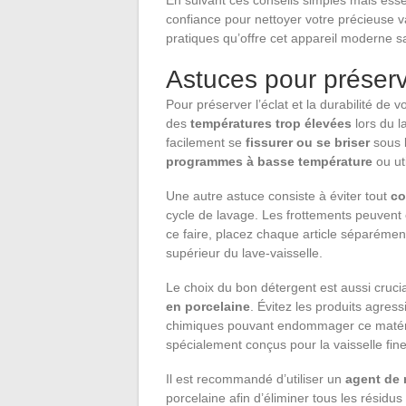
confiance pour nettoyer votre précieuse v
pratiques qu’offre cet appareil moderne sa
Astuces pour préserve
Pour préserver l’éclat et la durabilité de v
des
températures trop élevées
lors du l
facilement se
fissurer ou se briser
sous l
programmes à basse température
ou ut
Une autre astuce consiste à éviter tout
co
cycle de lavage. Les frottements peuven
ce faire, placez chaque article séparémen
supérieur du lave-vaisselle.
Le choix du bon détergent est aussi crucia
en porcelaine
. Évitez les produits agres
chimiques pouvant endommager ce matériau
spécialement conçus pour la vaisselle fin
Il est recommandé d’utiliser un
agent de 
porcelaine afin d’éliminer tous les résidu