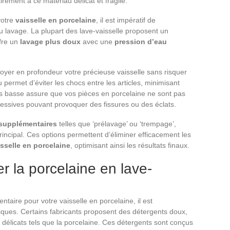
ment à ce matériau délicat et fragile.
votre
vaisselle en porcelaine
, il est impératif de
u lavage. La plupart des lave-vaisselle proposent un
ffre un
lavage plus doux
avec une
pression d’eau
oyer en profondeur votre précieuse vaisselle sans risquer
permet d’éviter les chocs entre les articles, minimisant
lus basse assure que vos pièces en porcelaine ne sont pas
essives pouvant provoquer des fissures ou des éclats.
supplémentaires
telles que ‘prélavage’ ou ‘trempage’,
 principal. Ces options permettent d’éliminer efficacement les
isselle en porcelaine
, optimisant ainsi les résultats finaux.
r la porcelaine en lave-
taire pour votre vaisselle en porcelaine, il est
iques. Certains fabricants proposent des détergents doux,
délicats tels que la porcelaine. Ces détergents sont conçus