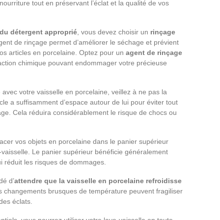
ourriture tout en préservant l’éclat et la qualité de vos
du détergent approprié
, vous devez choisir un
rinçage
agent de rinçage permet d’améliorer le séchage et prévient
vos articles en porcelaine. Optez pour un
agent de rinçage
réaction chimique pouvant endommager votre précieuse
avec votre vaisselle en porcelaine, veillez à ne pas la
le a suffisamment d’espace autour de lui pour éviter tout
age. Cela réduira considérablement le risque de chocs ou
acer vos objets en porcelaine dans le panier supérieur
e-vaisselle. Le panier supérieur bénéficie généralement
ui réduit les risques de dommages.
dé d’
attendre que la vaisselle en porcelaine refroidisse
s changements brusques de température peuvent fragiliser
des éclats.
tiels, vous pourrez utiliser votre lave-vaisselle en toute