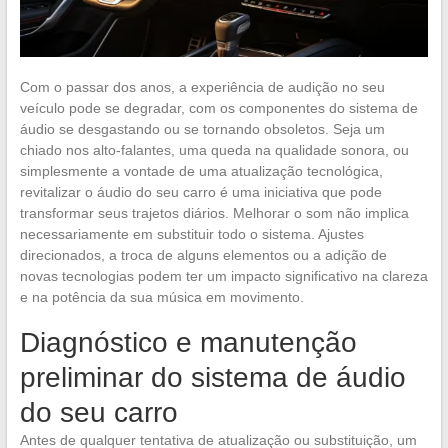
Com o passar dos anos, a experiência de audição no seu
veículo pode se degradar, com os componentes do sistema de
áudio se desgastando ou se tornando obsoletos. Seja um
chiado nos alto-falantes, uma queda na qualidade sonora, ou
simplesmente a vontade de uma atualização tecnológica,
revitalizar o áudio do seu carro é uma iniciativa que pode
transformar seus trajetos diários. Melhorar o som não implica
necessariamente em substituir todo o sistema. Ajustes
direcionados, a troca de alguns elementos ou a adição de
novas tecnologias podem ter um impacto significativo na clareza
e na potência da sua música em movimento.
Diagnóstico e manutenção
preliminar do sistema de áudio
do seu carro
Antes de qualquer tentativa de atualização ou substituição, um