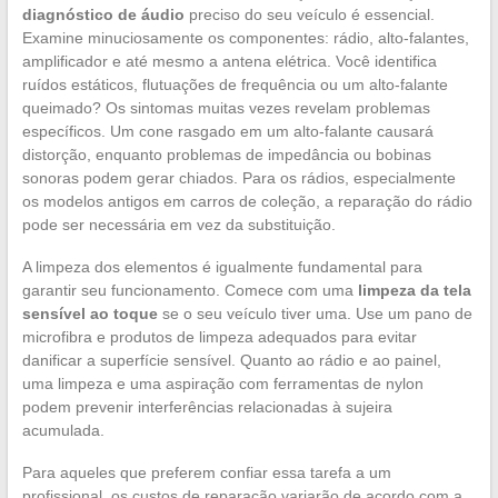
diagnóstico de áudio
preciso do seu veículo é essencial.
Examine minuciosamente os componentes: rádio, alto-falantes,
amplificador e até mesmo a antena elétrica. Você identifica
ruídos estáticos, flutuações de frequência ou um alto-falante
queimado? Os sintomas muitas vezes revelam problemas
específicos. Um cone rasgado em um alto-falante causará
distorção, enquanto problemas de impedância ou bobinas
sonoras podem gerar chiados. Para os rádios, especialmente
os modelos antigos em carros de coleção, a reparação do rádio
pode ser necessária em vez da substituição.
A limpeza dos elementos é igualmente fundamental para
garantir seu funcionamento. Comece com uma
limpeza da tela
sensível ao toque
se o seu veículo tiver uma. Use um pano de
microfibra e produtos de limpeza adequados para evitar
danificar a superfície sensível. Quanto ao rádio e ao painel,
uma limpeza e uma aspiração com ferramentas de nylon
podem prevenir interferências relacionadas à sujeira
acumulada.
Para aqueles que preferem confiar essa tarefa a um
profissional, os custos de reparação variarão de acordo com a