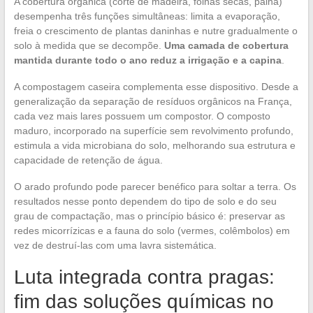
A cobertura orgânica (corte de madeira, folhas secas, palha)
desempenha três funções simultâneas: limita a evaporação,
freia o crescimento de plantas daninhas e nutre gradualmente o
solo à medida que se decompõe.
Uma camada de cobertura
mantida durante todo o ano reduz a irrigação e a capina
.
A compostagem caseira complementa esse dispositivo. Desde a
generalização da separação de resíduos orgânicos na França,
cada vez mais lares possuem um compostor. O composto
maduro, incorporado na superfície sem revolvimento profundo,
estimula a vida microbiana do solo, melhorando sua estrutura e
capacidade de retenção de água.
O arado profundo pode parecer benéfico para soltar a terra. Os
resultados nesse ponto dependem do tipo de solo e do seu
grau de compactação, mas o princípio básico é: preservar as
redes micorrízicas e a fauna do solo (vermes, colêmbolos) em
vez de destruí-las com uma lavra sistemática.
Luta integrada contra pragas:
fim das soluções químicas no