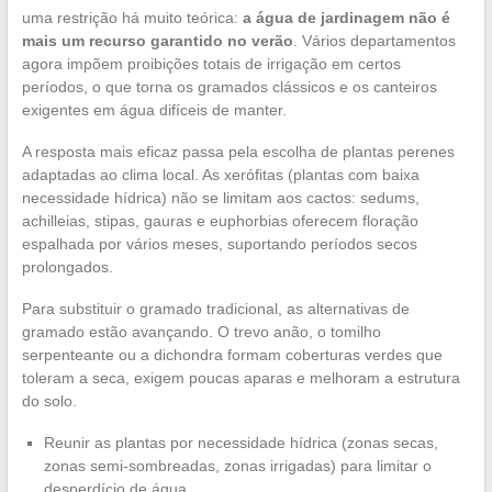
uma restrição há muito teórica:
a água de jardinagem não é
mais um recurso garantido no verão
. Vários departamentos
agora impõem proibições totais de irrigação em certos
períodos, o que torna os gramados clássicos e os canteiros
exigentes em água difíceis de manter.
A resposta mais eficaz passa pela escolha de plantas perenes
adaptadas ao clima local. As xerófitas (plantas com baixa
necessidade hídrica) não se limitam aos cactos: sedums,
achilleias, stipas, gauras e euphorbias oferecem floração
espalhada por vários meses, suportando períodos secos
prolongados.
Para substituir o gramado tradicional, as alternativas de
gramado estão avançando. O trevo anão, o tomilho
serpenteante ou a dichondra formam coberturas verdes que
toleram a seca, exigem poucas aparas e melhoram a estrutura
do solo.
Reunir as plantas por necessidade hídrica (zonas secas,
zonas semi-sombreadas, zonas irrigadas) para limitar o
desperdício de água