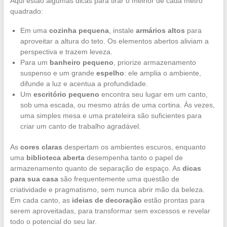
Aqui estão algumas dicas para tirar o melhor de cada metro
quadrado:
Em uma
cozinha pequena
, instale
armários altos
para
aproveitar a altura do teto. Os elementos abertos aliviam a
perspectiva e trazem leveza.
Para um
banheiro pequeno
, priorize armazenamento
suspenso e um grande
espelho
: ele amplia o ambiente,
difunde a luz e acentua a profundidade.
Um
escritório pequeno
encontra seu lugar em um canto,
sob uma escada, ou mesmo atrás de uma cortina. Às vezes,
uma simples mesa e uma prateleira são suficientes para
criar um canto de trabalho agradável.
As
cores claras
despertam os ambientes escuros, enquanto
uma
biblioteca aberta
desempenha tanto o papel de
armazenamento quanto de separação de espaço. As
dicas
para sua casa
são frequentemente uma questão de
criatividade e pragmatismo, sem nunca abrir mão da beleza.
Em cada canto, as
ideias de decoração
estão prontas para
serem aproveitadas, para transformar sem excessos e revelar
todo o potencial do seu lar.