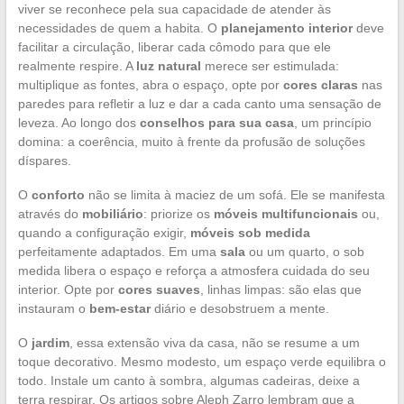
viver se reconhece pela sua capacidade de atender às
necessidades de quem a habita. O
planejamento interior
deve
facilitar a circulação, liberar cada cômodo para que ele
realmente respire. A
luz natural
merece ser estimulada:
multiplique as fontes, abra o espaço, opte por
cores claras
nas
paredes para refletir a luz e dar a cada canto uma sensação de
leveza. Ao longo dos
conselhos para sua casa
, um princípio
domina: a coerência, muito à frente da profusão de soluções
díspares.
O
conforto
não se limita à maciez de um sofá. Ele se manifesta
através do
mobiliário
: priorize os
móveis multifuncionais
ou,
quando a configuração exigir,
móveis sob medida
perfeitamente adaptados. Em uma
sala
ou um quarto, o sob
medida libera o espaço e reforça a atmosfera cuidada do seu
interior. Opte por
cores suaves
, linhas limpas: são elas que
instauram o
bem-estar
diário e desobstruem a mente.
O
jardim
, essa extensão viva da casa, não se resume a um
toque decorativo. Mesmo modesto, um espaço verde equilibra o
todo. Instale um canto à sombra, algumas cadeiras, deixe a
terra respirar. Os artigos sobre Aleph Zarro lembram que a