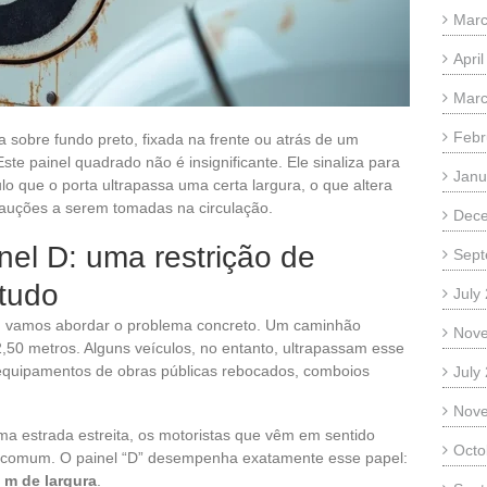
Marc
Apri
Marc
Febr
a sobre fundo preto, fixada na frente ou atrás de um
e painel quadrado não é insignificante. Ele sinaliza para
Janu
lo que o porta ultrapassa uma certa largura, o que altera
cauções a serem tomadas na circulação.
Dec
nel D: uma restrição de
Sept
tudo
July
, vamos abordar o problema concreto. Um caminhão
Nov
,50 metros. Alguns veículos, no entanto, ultrapassam esse
, equipamentos de obras públicas rebocados, comboios
July
Nov
a estrada estreita, os motoristas que vêm em sentido
Octo
ncomum. O painel “D” desempenha exatamente esse papel:
0 m de largura
.