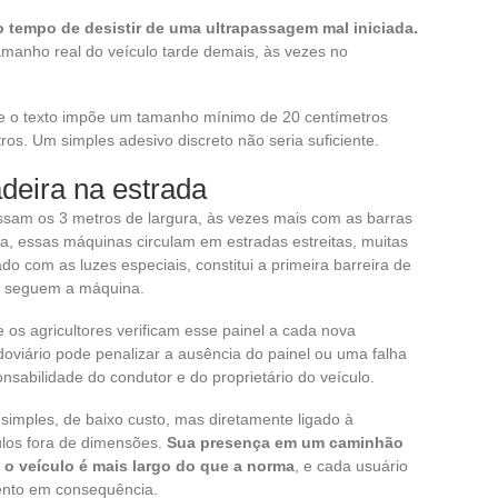
 tempo de desistir de uma ultrapassagem mal iniciada.
amanho real do veículo tarde demais, às vezes no
ue o texto impõe um tamanho mínimo de 20 centímetros
tros. Um simples adesivo discreto não seria suficiente.
adeira na estrada
ssam os 3 metros de largura, às vezes mais com as barras
ta, essas máquinas circulam em estradas estreitas, muitas
o com as luzes especiais, constitui a primeira barreira de
u seguem a máquina.
e os agricultores verificam esse painel a cada nova
doviário pode penalizar a ausência do painel ou uma falha
sabilidade do condutor e do proprietário do veículo.
 simples, de baixo custo, mas diretamente ligado à
ulos fora de dimensões.
Sua presença em um caminhão
 o veículo é mais largo do que a norma
, e cada usuário
ento em consequência.