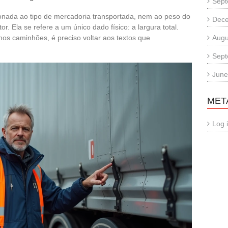
Sept
ionada ao tipo de mercadoria transportada, nem ao peso do
Dec
r. Ela se refere a um único dado físico: a largura total.
 nos caminhões, é preciso voltar aos textos que
Augu
Sept
June
MET
Log 