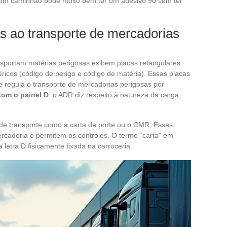
. Um caminhão pode muito bem ter um adesivo 90 sem ter
s ao transporte de mercadorias
sportam matérias perigosas exibem placas retangulares
icos (código de perigo e código de matéria). Essas placas
 regula o transporte de mercadorias perigosas por
om o painel D
: o ADR diz respeito à natureza da carga,
de transporte como a carta de porte ou o CMR. Esses
adoria e permitem os controles. O termo “carta” em
 letra D fisicamente fixada na carroceria.