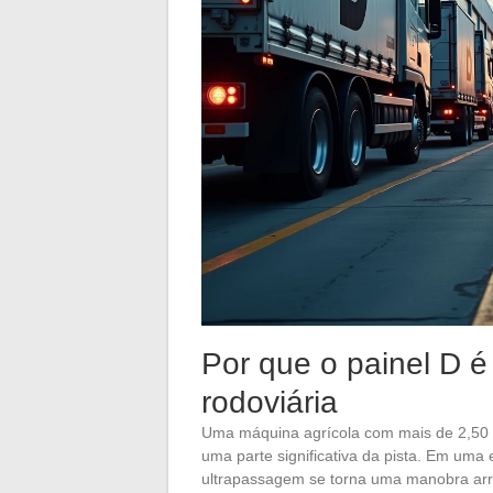
Por que o painel D é
rodoviária
Uma máquina agrícola com mais de 2,50 
uma parte significativa da pista. Em uma
ultrapassagem se torna uma manobra arr