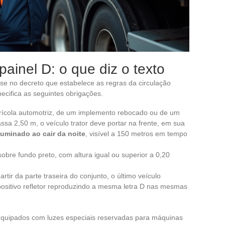
inel D: o que diz o texto
-se no decreto que estabelece as regras da circulação
pecifica as seguintes obrigações.
ícola automotriz, de um implemento rebocado ou de um
ssa 2,50 m, o veículo trator deve portar na frente, em sua
uminado ao cair da noite
, visível a 150 metros em tempo
obre fundo preto, com altura igual ou superior a 0,20
partir da parte traseira do conjunto, o último veículo
sitivo refletor reproduzindo a mesma letra D nas mesmas
equipados com luzes especiais reservadas para máquinas