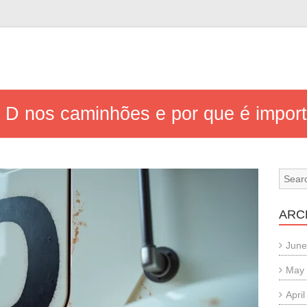
ra D nos caminhões e por que é impor
ARC
June
May
Apri