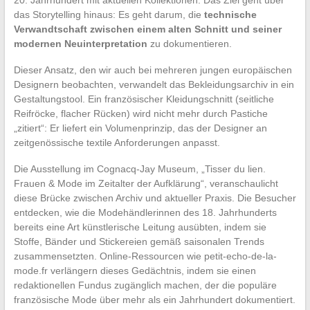
das Storytelling hinaus: Es geht darum, die
technische
Verwandtschaft zwischen einem alten Schnitt und seiner
modernen Neuinterpretation
zu dokumentieren.
Dieser Ansatz, den wir auch bei mehreren jungen europäischen
Designern beobachten, verwandelt das Bekleidungsarchiv in ein
Gestaltungstool. Ein französischer Kleidungschnitt (seitliche
Reifröcke, flacher Rücken) wird nicht mehr durch Pastiche
„zitiert“: Er liefert ein Volumenprinzip, das der Designer an
zeitgenössische textile Anforderungen anpasst.
Die Ausstellung im Cognacq-Jay Museum, „Tisser du lien.
Frauen & Mode im Zeitalter der Aufklärung“, veranschaulicht
diese Brücke zwischen Archiv und aktueller Praxis. Die Besucher
entdecken, wie die Modehändlerinnen des 18. Jahrhunderts
bereits eine Art künstlerische Leitung ausübten, indem sie
Stoffe, Bänder und Stickereien gemäß saisonalen Trends
zusammensetzten. Online-Ressourcen wie petit-echo-de-la-
mode.fr verlängern dieses Gedächtnis, indem sie einen
redaktionellen Fundus zugänglich machen, der die populäre
französische Mode über mehr als ein Jahrhundert dokumentiert.