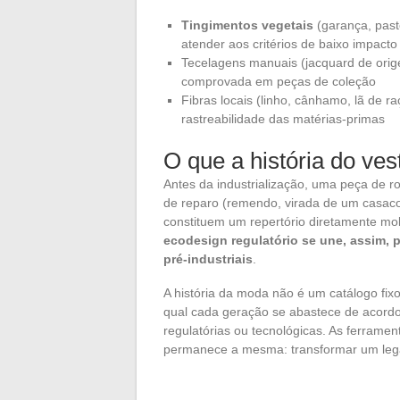
Tingimentos vegetais
(garança, paste
atender aos critérios de baixo impacto
Tecelagens manuais (jacquard de orige
comprovada em peças de coleção
Fibras locais (linho, cânhamo, lã de r
rastreabilidade das matérias-primas
O que a história do ve
Antes da industrialização, uma peça de r
de reparo (remendo, virada de um casaco,
constituem um repertório diretamente mob
ecodesign regulatório se une, assim, 
pré-industriais
.
A história da moda não é um catálogo fixo
qual cada geração se abastece de acordo
regulatórias ou tecnológicas. As ferrame
permanece a mesma: transformar um le