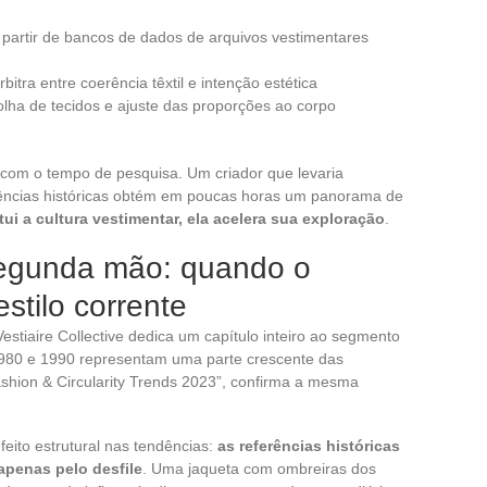
a partir de bancos de dados de arquivos vestimentares
bitra entre coerência têxtil e intenção estética
lha de tecidos e ajuste das proporções ao corpo
o com o tempo de pesquisa. Um criador que levaria
ências históricas obtém em poucas horas um panorama de
tui a cultura vestimentar, ela acelera sua exploração
.
segunda mão: quando o
stilo corrente
estiaire Collective dedica um capítulo inteiro ao segmento
1980 e 1990 representam uma parte crescente das
Fashion & Circularity Trends 2023”, confirma a mesma
eito estrutural nas tendências:
as referências históricas
apenas pelo desfile
. Uma jaqueta com ombreiras dos