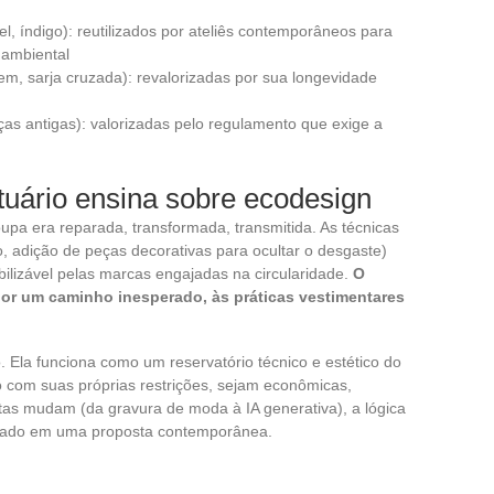
l, índigo): reutilizados por ateliês contemporâneos para
 ambiental
m, sarja cruzada): revalorizadas por sua longevidade
aças antigas): valorizadas pelo regulamento que exige a
stuário ensina sobre ecodesign
oupa era reparada, transformada, transmitida. As técnicas
 adição de peças decorativas para ocultar o desgaste)
ilizável pelas marcas engajadas na circularidade.
O
por um caminho inesperado, às práticas vestimentares
. Ela funciona como um reservatório técnico e estético do
 com suas próprias restrições, sejam econômicas,
ntas mudam (da gravura de moda à IA generativa), a lógica
gado em uma proposta contemporânea.