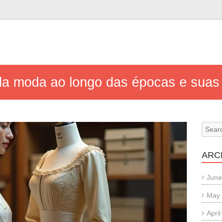
 da moda ao longo das épocas e suas 
ARC
June
May
Apri