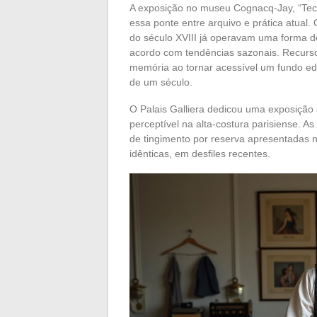
A exposição no museu Cognacq-Jay, “Tece
essa ponte entre arquivo e prática atua
do século XVIII já operavam uma forma de 
acordo com tendências sazonais. Recurso
memória ao tornar acessível um fundo ed
de um século.
O Palais Galliera dedicou uma exposição
perceptível na alta-costura parisiense. A
de tingimento por reserva apresentadas 
idênticas, em desfiles recentes.