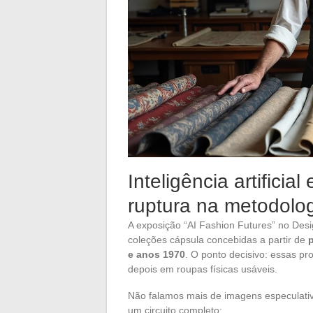
Inteligência artificia
ruptura na metodolog
A exposição “AI Fashion Futures” no Des
coleções cápsula concebidas a partir de
e anos 1970
. O ponto decisivo: essas pr
depois em roupas físicas usáveis.
Não falamos mais de imagens especulat
um circuito completo: