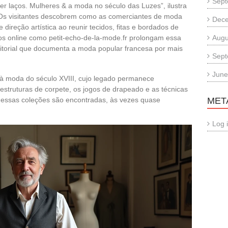
Sept
r laços. Mulheres & a moda no século das Luzes”, ilustra
l. Os visitantes descobrem como as comerciantes de moda
Dec
direção artística ao reunir tecidos, fitas e bordados de
s online como petit-echo-de-la-mode.fr prolongam essa
Augu
itorial que documenta a moda popular francesa por mais
Sept
June
 à moda do século XVIII, cujo legado permanece
s estruturas de corpete, os jogos de drapeado e as técnicas
nessas coleções são encontradas, às vezes quase
MET
Log 