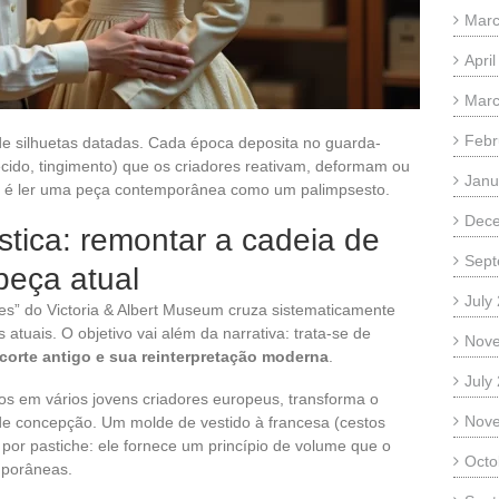
Marc
Apri
Marc
Febr
 silhuetas datadas. Cada época deposita no guarda-
tecido, tingimento) que os criadores reativam, deformam ou
Janu
é ler uma peça contemporânea como um palimpsesto.
Dec
ística: remontar a cadeia de
Sept
peça atual
July
es” do Victoria & Albert Museum cruza sistematicamente
atuais. O objetivo vai além da narrativa: trata-se de
Nov
 corte antigo e sua reinterpretação moderna
.
July
em vários jovens criadores europeus, transforma o
Nov
e concepção. Um molde de vestido à francesa (cestos
s por pastiche: ele fornece um princípio de volume que o
Octo
emporâneas.