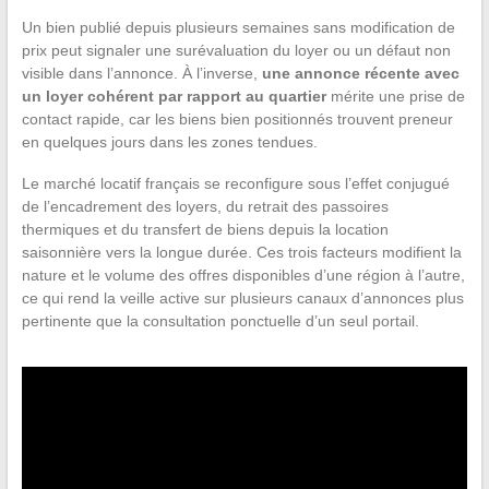
Un bien publié depuis plusieurs semaines sans modification de
prix peut signaler une surévaluation du loyer ou un défaut non
visible dans l’annonce. À l’inverse,
une annonce récente avec
un loyer cohérent par rapport au quartier
mérite une prise de
contact rapide, car les biens bien positionnés trouvent preneur
en quelques jours dans les zones tendues.
Le marché locatif français se reconfigure sous l’effet conjugué
de l’encadrement des loyers, du retrait des passoires
thermiques et du transfert de biens depuis la location
saisonnière vers la longue durée. Ces trois facteurs modifient la
nature et le volume des offres disponibles d’une région à l’autre,
ce qui rend la veille active sur plusieurs canaux d’annonces plus
pertinente que la consultation ponctuelle d’un seul portail.