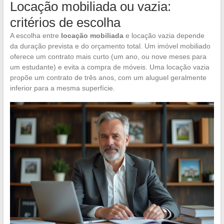
Locação mobiliada ou vazia:
critérios de escolha
A escolha entre
locação mobiliada
e locação vazia depende
da duração prevista e do orçamento total. Um imóvel mobiliado
oferece um contrato mais curto (um ano, ou nove meses para
um estudante) e evita a compra de móveis. Uma locação vazia
propõe um contrato de três anos, com um aluguel geralmente
inferior para a mesma superfície.