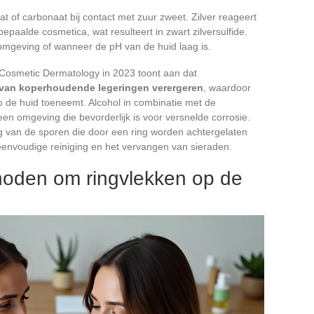
 of carbonaat bij contact met zuur zweet. Zilver reageert
epaalde cosmetica, wat resulteert in zwart zilversulfide.
 omgeving of wanneer de pH van de huid laag is.
f Cosmetic Dermatology in 2023 toont aan dat
 van koperhoudende legeringen verergeren
, waardoor
 de huid toeneemt. Alcohol in combinatie met de
een omgeving die bevorderlijk is voor versnelde corrosie.
g van de sporen die door een ring worden achtergelaten
 eenvoudige reiniging en het vervangen van sieraden.
thoden om ringvlekken op de