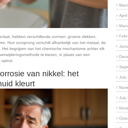
Marc
Apri
Marc
Febr
erlaat, hebben verschillende vormen: groene vlekken,
n. Hun oorsprong verschilt afhankelijk van het metaal, de
Janu
 Het begrijpen van het chemische mechanisme achter elk
 verwijderingsmethode te kiezen, in plaats van een
Dec
 oplost.
Sept
orrosie van nikkel: het
July
uid kleurt
Nov
July
Nov
Octo