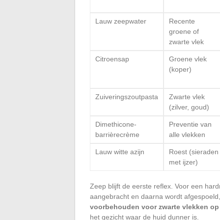
Lauw zeepwater
Recente
groene of
zwarte vlek
Citroensap
Groene vlek
(koper)
Zuiveringszoutpasta
Zwarte vlek
(zilver, goud)
Dimethicone-
Preventie van
barrièrecrème
alle vlekken
Lauw witte azijn
Roest (sieraden
met ijzer)
Zeep blijft de eerste reflex. Voor een har
aangebracht en daarna wordt afgespoeld, 
voorbehouden voor zwarte vlekken op
het gezicht waar de huid dunner is.