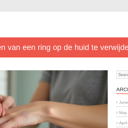
en van een ring op de huid te verwijd
ARC
June
May
Apri