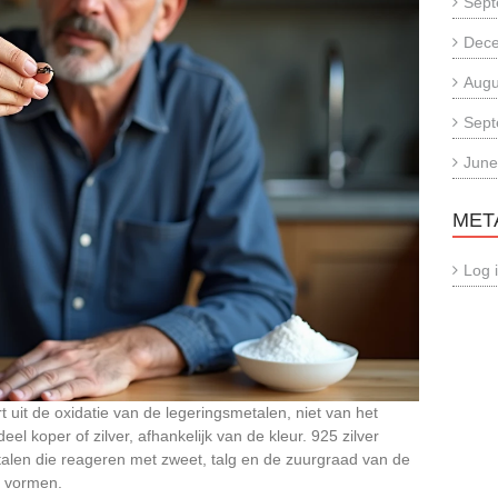
Sept
Dec
Augu
Sept
June
MET
Log 
uit de oxidatie van de legeringsmetalen, niet van het
l koper of zilver, afhankelijk van de kleur. 925 zilver
talen die reageren met zweet, talg en de zuurgraad van de
e vormen.