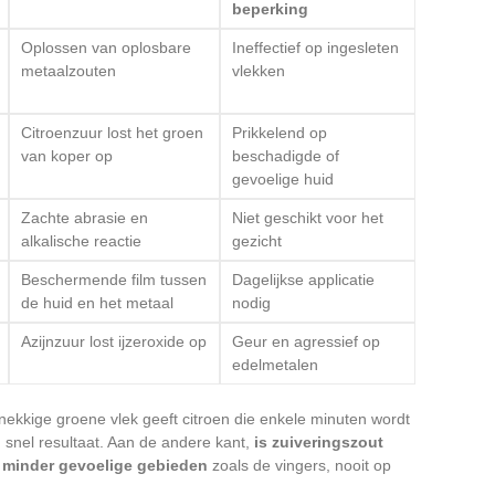
beperking
Oplossen van oplosbare
Ineffectief op ingesleten
metaalzouten
vlekken
Citroenzuur lost het groen
Prikkelend op
van koper op
beschadigde of
gevoelige huid
Zachte abrasie en
Niet geschikt voor het
alkalische reactie
gezicht
Beschermende film tussen
Dagelijkse applicatie
de huid en het metaal
nodig
Azijnzuur lost ijzeroxide op
Geur en agressief op
edelmetalen
dnekkige groene vlek geeft citroen die enkele minuten wordt
snel resultaat. Aan de andere kant,
is zuiveringszout
 minder gevoelige gebieden
zoals de vingers, nooit op