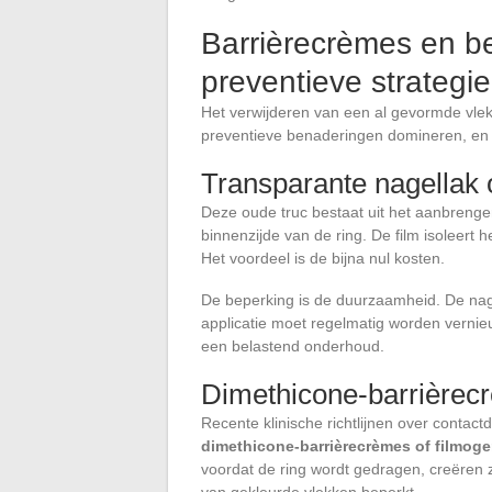
Barrièrecrèmes en b
preventieve strateg
Het verwijderen van een al gevormde vlek
preventieve benaderingen domineren, en 
Transparante nagellak 
Deze oude truc bestaat uit het aanbreng
binnenzijde van de ring. De film isoleert
Het voordeel is de bijna nul kosten.
De beperking is de duurzaamheid. De nagel
applicatie moet regelmatig worden vernieu
een belastend onderhoud.
Dimethicone-barrièrec
Recente klinische richtlijnen over contac
dimethicone-barrièrecrèmes of filmog
voordat de ring wordt gedragen, creëren z
van gekleurde vlekken beperkt.