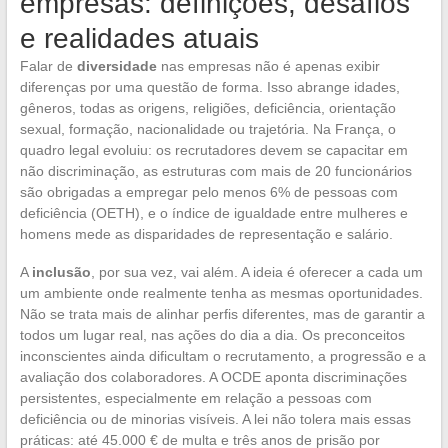
empresas: definições, desafios
e realidades atuais
Falar de
diversidade
nas empresas não é apenas exibir
diferenças por uma questão de forma. Isso abrange idades,
gêneros, todas as origens, religiões, deficiência, orientação
sexual, formação, nacionalidade ou trajetória. Na França, o
quadro legal evoluiu: os recrutadores devem se capacitar em
não discriminação, as estruturas com mais de 20 funcionários
são obrigadas a empregar pelo menos 6% de pessoas com
deficiência (OETH), e o índice de igualdade entre mulheres e
homens mede as disparidades de representação e salário.
A
inclusão
, por sua vez, vai além. A ideia é oferecer a cada um
um ambiente onde realmente tenha as mesmas oportunidades.
Não se trata mais de alinhar perfis diferentes, mas de garantir a
todos um lugar real, nas ações do dia a dia. Os preconceitos
inconscientes ainda dificultam o recrutamento, a progressão e a
avaliação dos colaboradores. A OCDE aponta discriminações
persistentes, especialmente em relação a pessoas com
deficiência ou de minorias visíveis. A lei não tolera mais essas
práticas: até 45.000 € de multa e três anos de prisão por