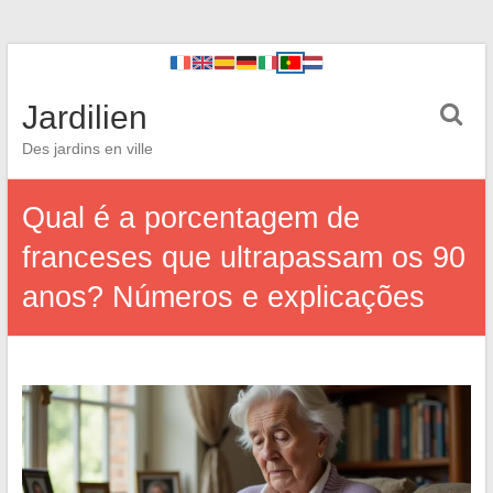
Jardilien
Des jardins en ville
Qual é a porcentagem de
franceses que ultrapassam os 90
anos? Números e explicações